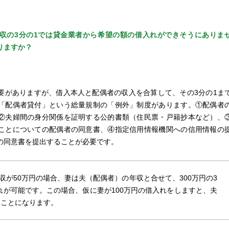
収の3分の1では貸金業者から希望の額の借入れができそうにありま
りますか？
要がありますが、借入本人と配偶者の収入を合算して、その3分の1ま
「配偶者貸付」という総量規制の「例外」制度があります。①配偶者
②夫婦間の身分関係を証明する公的書類（住民票・戸籍抄本など）、
ことについての配偶者の同意書、④指定信用情報機関への信用情報の
の同意書を提出することが必要です。
収が50万円の場合、妻は夫（配偶者）の年収と合せて、300万円の3
入れが可能です。この場合、仮に妻が100万円の借入れをしますと、夫
ることになります。