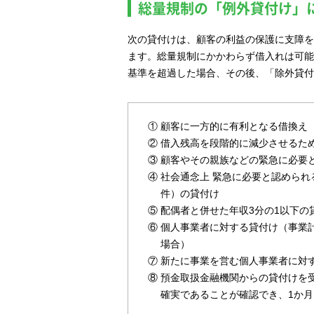
総量規制の「例外貸付け」
次の貸付けは、顧客の利益の保護に支障を
ます。総量規制にかかわらず借入れは可能
基準を超過した場合、その後、「除外貸付
①
顧客に一方的に有利となる借換え
②
借入残高を段階的に減少させるた
③
顧客やその親族などの緊急に必要
④
社会通念上 緊急に必要と認められ
件）の貸付け
⑤
配偶者と併せた年収3分の1以下の
⑥
個人事業者に対する貸付け（事業
場合）
⑦
新たに事業を営む個人事業者に対
⑧
預金取扱金融機関からの貸付けを
確実であることが確認でき、1か