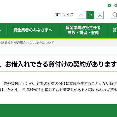
お
文字サイズ
大
中
小
貸金業務取扱主任者
へ
貸金業者のみなさまへ
貸
試験・講習・登録
総量規制が適用されない場合について
ず、お借入れできる貸付けの契約があります
「除外貸付け」）や、顧客の利益の保護に支障を生ずることがない貸付
は、たとえ、年収3分の1を超えても返済能力があると認められれば貸