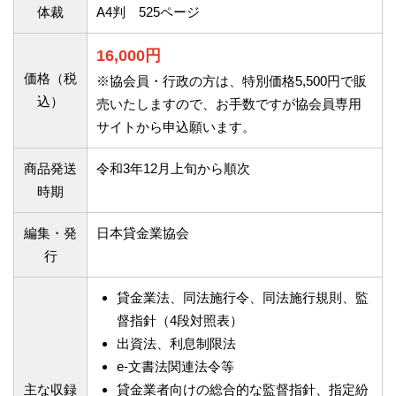
体裁
A4判 525ページ
16,000円
価格（税
※協会員・行政の方は、特別価格5,500円で販
込）
売いたしますので、お手数ですが協会員専用
サイトから申込願います。
商品発送
令和3年12月上旬から順次
時期
編集・発
日本貸金業協会
行
貸金業法、同法施行令、同法施行規則、監
督指針（4段対照表）
出資法、利息制限法
e-文書法関連法令等
主な収録
貸金業者向けの総合的な監督指針、指定紛