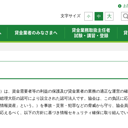
お
文字サイズ
大
中
小
貸金業務取扱主任者
へ
貸金業者のみなさまへ
貸
試験・講習・登録
）は、資金需要者等の利益の保護及び貸金業者の業務の適正な運営の確
総理大臣の認可により設立された認可法人です。協会は、この負託に応
情報資産」という。）を事故・災害・犯罪などの脅威から守り、協会員
応えるべく、以下の方針に基づき情報セキュリティ確保に取り組んでい