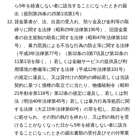
ら5年を経過しない者に該当することになったときの届
出（規則第26条の25第1項第1号）
貸金業者が、法、出資の受入れ、預り金及び金利等の取
締りに関する法律（昭和29年法律第195号）、旧貸金業
者の自主規制の助長に関する法律（昭和47年法律第102
号）、暴力団員による不当な行為の防止等に関する法律
（平成3年法律第77号）（第32条の3第7項及び第32条の
11第1項を除く。）若しくは金融サービスの提供及び利
用環境の整備等に関する法律（平成12年法律第101号）
の規定に違反し、又は貸付けの契約の締結若しくは当該
契約に基づく債権の取立てに当たり、物価統制令（昭和
21年勅令第118号）第12条の規定に違反し、若しくは刑
法（明治40年法律第45号）若しくは暴力行為等処罰に関
する法律（大正15年法律第60号）の罪を犯し、罰金の刑
に処せられ、その刑の執行を終わり、又は刑の執行を受
けることがなくなった日から5年を経過しない者に該当
することになったときの届出書類の受付及びその付帯業