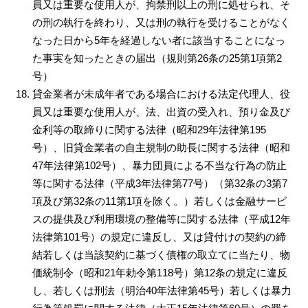
員又は重要な使用人が、拘禁刑以上の刑に処せられ、そ
の刑の執行を終わり、又は刑の執行を受けることがなく
なった日から5年を経過しない者に該当することになっ
た事実を知ったときの届出（規則第26条の25第1項第2
号）
貸金業者が未成年者である場合における法定代理人、役
員又は重要な使用人が、法、出資の受入れ、預り金及び
金利等の取締りに関する法律（昭和29年法律第195
号）、旧貸金業者の自主規制の助長に関する法律（昭和
47年法律第102号）、暴力団員による不当な行為の防止
等に関する法律（平成3年法律第77号）（第32条の3第7
項及び第32条の11第1項を除く。）若しくは金融サービ
スの提供及び利用環境の整備等に関する法律（平成12年
法律第101号）の規定に違反し、又は貸付けの契約の締
結若しくは当該契約に基づく債権の取立てに当たり、物
価統制令（昭和21年勅令第118号）第12条の規定に違反
し、若しくは刑法（明治40年法律第45号）若しくは暴力