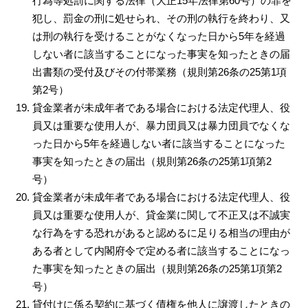
行為等処罰に関する法律（大正15年法律第60号）の罪を
犯し、罰金の刑に処せられ、その刑の執行を終わり、又
は刑の執行を受けることがなくなった日から5年を経過
しない者に該当することになった事実を知ったときの届
出書類の受付及びその付帯業務（規則第26条の25第1項
第2号）
貸金業者が未成年者である場合における法定代理人、役
員又は重要な使用人が、暴力団員又は暴力団員でなくな
った日から5年を経過しない者に該当することになった
事実を知ったときの届出（規則第26条の25第1項第2
号）
貸金業者が未成年者である場合における法定代理人、役
員又は重要な使用人が、貸金業に関して不正又は不誠実
な行為をする恐れがあると認めるに足りる相当の理由が
ある者として内閣府令で定める者に該当することになっ
た事実を知ったときの届出（規則第26条の25第1項第2
号）
貸付けに係る契約に基づく債権を他人に譲渡したときの