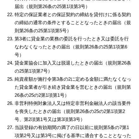
届出（規則第26条の25第1項第3号）
特定の保証業者との保証契約の締結を貸付けに係る契約
の締結の通常の条件とすることとなったときの届出（規
則第26条の25第1項第5号）
第3者に貸金業の業務の委託を行ったとき又は委託を行
なわなくなったときの届出（規則第26条の25第1項第6
号）
貸金業協会に加入又は脱退したときの届出（規則第26条
の25第1項第7号）
純資産額が施行令第3条の2に定める金額に満たなくなっ
た貸金業者が引き続き貸金業を営むときの届出（規則第
26条の25の2第1項第1号）
非営利特例対象法人又は特定非営利金融法人の該当要件
を喪失したときの届出（規則第26条の25の2第1項第2
号、第2項第1号又は第3項第3号）
当該登録の有効期間の満了の日以前に規則第5条の7第1
項第2号又は第3号に掲げる基準に適合することとなった