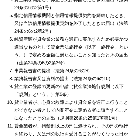
24条の6の2第1号）
指定信用情報機関と信用情報提供契約を締結したとき、
又は当該信用情報提供契約を終了したときの届出（法第
24条の6の2第2号）
純資産額が貸金業の業務を適正に実施するため必要かつ
適当なものとして貸金業法施行令（以下「施行令」とい
う。）で定める金額に満たないことを知ったときの届出
（法第24条の6の2第3号）
事業報告書の提出（法第24条の6の9）
業務報告書又は資料の提出（法第24条の6の10）
貸金業の登録の更新の申請（貸金業法施行規則（以下
「規則」という。）第5条）
貸金業者が、心身の故障により貸金業を適正に行うこと
ができない者として内閣府令に定める者に該当すること
になったときの届出（規則第26条の25第1項第1号）
貸金業者が、拘禁刑以上の刑に処せられ、その刑の執行
を終わり、又は刑の執行を受けることがなくなった日か