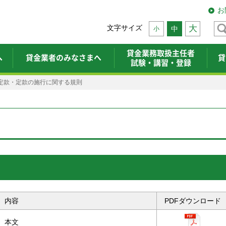
お
文字サイズ
大
中
小
貸金業務取扱主任者
へ
貸金業者のみなさまへ
貸
試験・講習・登録
定款・定款の施行に関する規則
内容
PDFダウンロード
本文