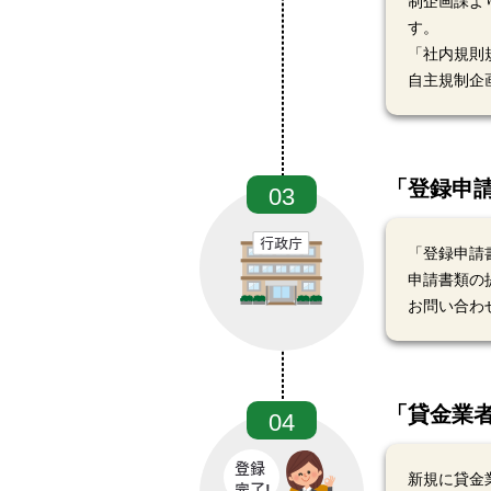
制企画課よ
す。
「社内規則
自主規制企
「登録申
03
「登録申請
申請書類の
お問い合わ
「貸金業
04
新規に貸金