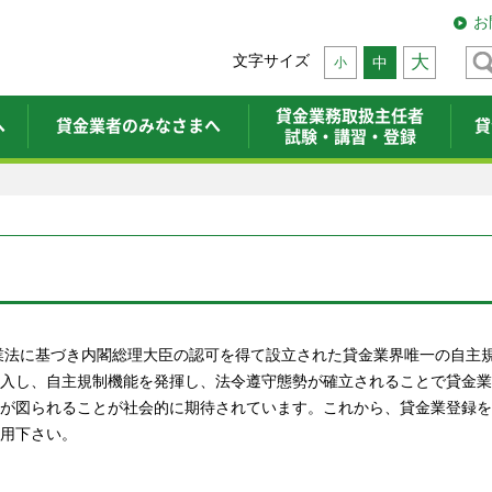
お
文字サイズ
大
中
小
貸金業務取扱主任者
へ
貸金業者のみなさまへ
貸
試験・講習・登録
金業法に基づき内閣総理大臣の認可を得て設立された貸金業界唯一の自主
入し、自主規制機能を発揮し、法令遵守態勢が確立されることで貸金業
が図られることが社会的に期待されています。これから、貸金業登録を
用下さい。