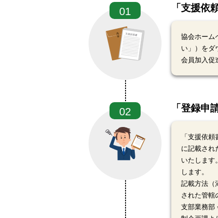
「支援依
01
協会ホーム
い」）をダ
会員加入促
「登録申
02
「支援依頼
に記載され
いたします
します。
記載方法（
された管轄
支部業務部