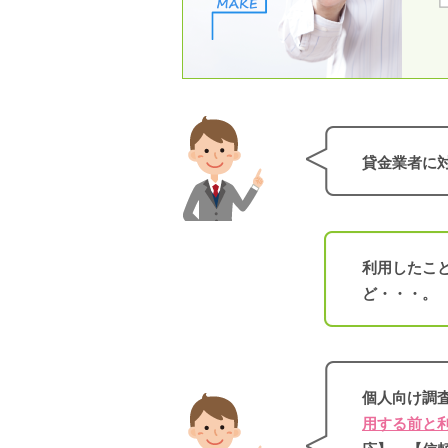
貸金業者に
利用したこ
ど・・・。
個人向け調
用する前と