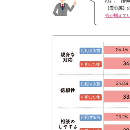
応】、【信
【安心感】
合が増えて