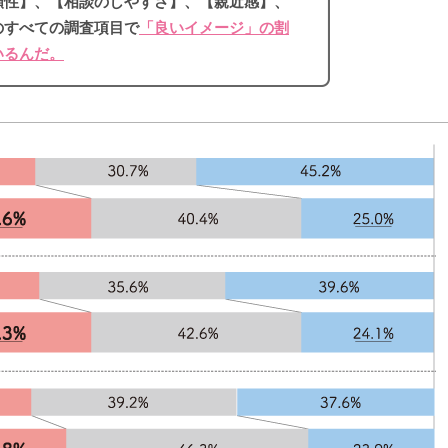
頼性】、【相談のしやすさ】、【親近感】、
のすべての調査項目で
「良いイメージ」の割
いるんだ。