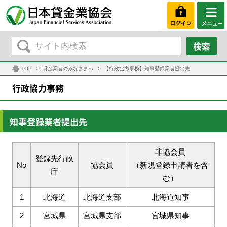
TOP
貸金業者のみなさまへ
【行政協力事務】知事登録業者提出先
行政協力事務
知事登録業者提出先
非協会員
登録先行政
No
協会員
（新規登録申請者を含
庁
む）
1
北海道
北海道支部
北海道知事
2
宮城県
宮城県支部
宮城県知事