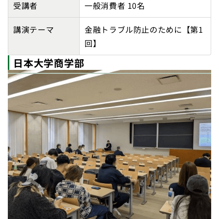
受講者
一般消費者 10名
講演テーマ
金融トラブル防止のために【第1
回】
日本大学商学部