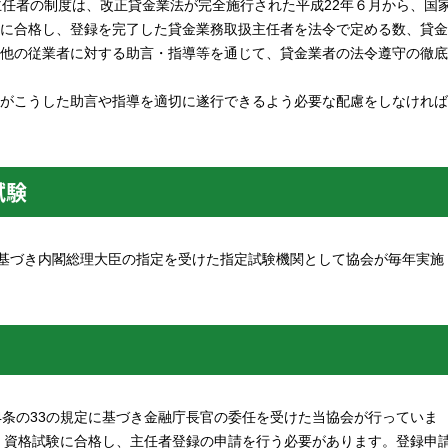
主任者の制度は、改正貸金業法が完全施行された平成22年６月から、国
に合格し、登録を完了した貸金業務取扱主任者を法令で定める数、貸金
他の従業者に対する助言・指導等を通じて、貸金業者の法令遵守の徹底
がこうした助言や指導を適切に遂行できるよう必要な配慮をしなければ
試験
に基づき内閣総理大臣の指定を受けた指定試験機関として協会が毎年実施
4条の33の規定に基づき金融庁長官の委任を受けた当協会が行っていま
、資格試験に合格し、主任者登録の申請を行う必要があります。登録申