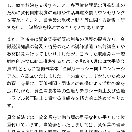
し、紛争解決を支援すること、多重債務問題の再発防止の
ために貸付自粛制度の運用や生活再建支援カウンセリング
を実施すること、貸金業の現状と動向等に関する調査・研
究を行い、諸施策を検討することなどであります。
また、当協会は資金需要者等の利益の保護の観点から、金
融経済知識の普及・啓発のための講師派遣（出前講座）や
教材開発を行ってまいりましたが、こうした取組みを一層
戦略的かつ広範に推進するため、令和5年6月には大手協会
員4社とともに協働事業体「金融リテラシー向上コンソーシ
アム」を設立いたしました。「お金でつまずかないための
教育」を掲げ、関係機関・団体との連携により活動の輪を
広げながら、資金需要者等の金融リテラシー向上及び金融
トラブル被害防止に資する取組みを精力的に進めておりま
す。
貸金業法では、貸金業を金融市場の重要な担い手として位
置付けています。当協会といたしましては、貸金業の健全
な発展と国民生活の安定に寄与し、日本経済の成長に貢献