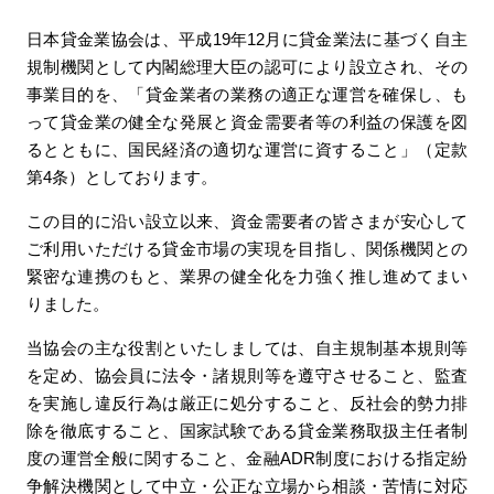
日本貸金業協会は、平成19年12月に貸金業法に基づく自主
規制機関として内閣総理大臣の認可により設立され、その
事業目的を、「貸金業者の業務の適正な運営を確保し、も
って貸金業の健全な発展と資金需要者等の利益の保護を図
るとともに、国民経済の適切な運営に資すること」（定款
第4条）としております。
この目的に沿い設立以来、資金需要者の皆さまが安心して
ご利用いただける貸金市場の実現を目指し、関係機関との
緊密な連携のもと、業界の健全化を力強く推し進めてまい
りました。
当協会の主な役割といたしましては、自主規制基本規則等
を定め、協会員に法令・諸規則等を遵守させること、監査
を実施し違反行為は厳正に処分すること、反社会的勢力排
除を徹底すること、国家試験である貸金業務取扱主任者制
度の運営全般に関すること、金融ADR制度における指定紛
争解決機関として中立・公正な立場から相談・苦情に対応