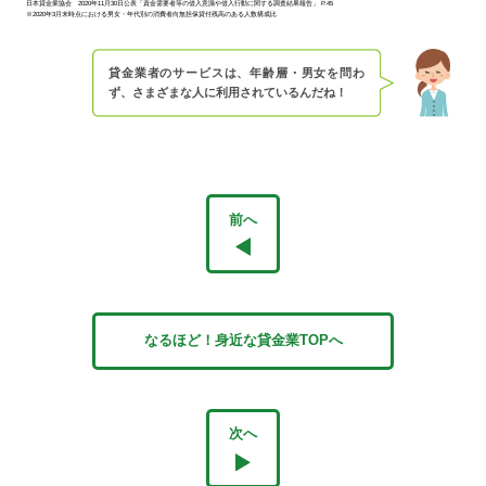
日本貸金業協会 2020年11月30日公表「資金需要者等の借入意識や借入行動に関する調査結果報告」 P.45
※2020年3月末時点における男女・年代別の消費者向無担保貸付残高のある人数構成比
貸金業者のサービスは、年齢層・男女を問わ
ず、さまざまな人に利用されているんだね！
前へ
なるほど！身近な貸金業TOPへ
次へ