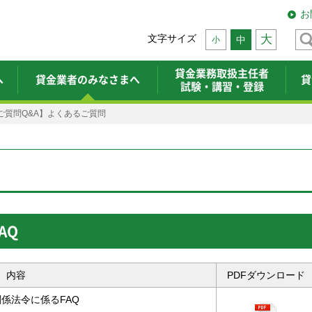
お
文字サイズ
大
中
小
貸金業務取扱主任者
へ
貸金業者のみなさまへ
貸
試験・講習・登録
ご質問Q&A】よくあるご質問
AQ
内容
PDFダウンロード
係法令に係るFAQ