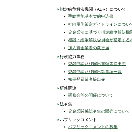
指定紛争解決機関（ADR）について
手続実施基本契約申込書
社内規則策定ガイドラインについ
貸金業法に基づく指定紛争解決機
相談・紛争解決委員会が指定する
加入貸金業者の変更届
行政協力事務
登録申請及び届出書類等提出先
登録申請及び届出等事項一覧
知事登録業者提出先
研修関連
研修会等の開催について
法令集
貸金業関係法令集の販売について
パブリックコメント
パブリックコメントの募集