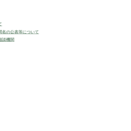
て
関名の公表等について
相談機関