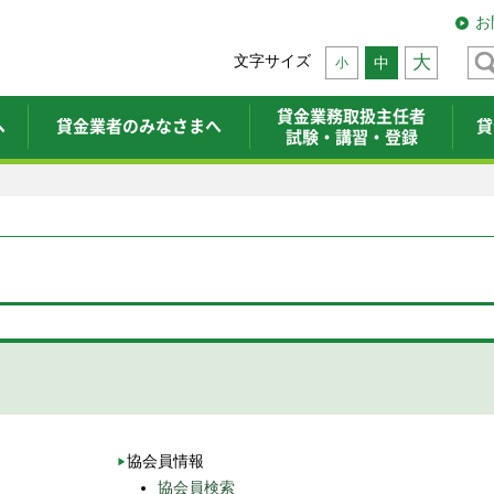
お
文字サイズ
大
中
小
貸金業務取扱主任者
へ
貸金業者のみなさまへ
貸
試験・講習・登録
協会員情報
協会員検索