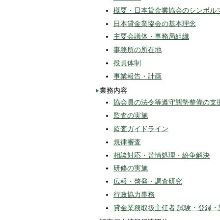
概要・日本貸金業協会のシンボル
日本貸金業協会の基本理念
主要会議体・事務局組織
事務所の所在地
役員体制
事業報告・計画
業務内容
協会員の法令等遵守態勢整備の支
監査の実施
監査ガイドライン
規律審査
相談対応・苦情処理・紛争解決
研修の実施
広報・啓発・調査研究
行政協力事務
貸金業務取扱主任者 試験・登録・