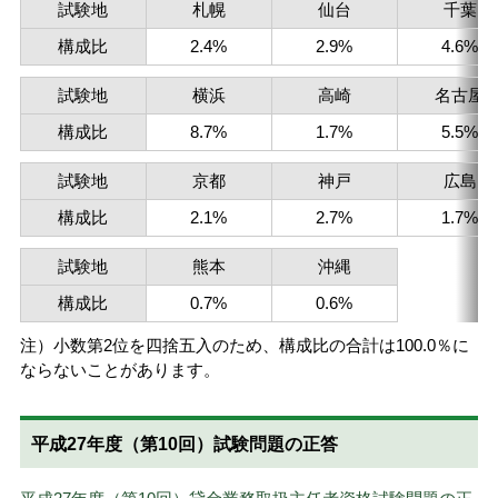
試験地
札幌
仙台
千葉
構成比
2.4%
2.9%
4.6%
試験地
横浜
高崎
名古屋
構成比
8.7%
1.7%
5.5%
試験地
京都
神戸
広島
構成比
2.1%
2.7%
1.7%
試験地
熊本
沖縄
構成比
0.7%
0.6%
注）小数第2位を四捨五入のため、構成比の合計は100.0％に
ならないことがあります。
平成27年度（第10回）試験問題の正答