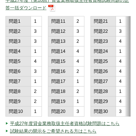
平成27年度（第10回）貸金業務取扱主任者資格試験問題の正
答一括ダウンロード
問題1
1
問題11
2
問題21
1
問題2
3
問題12
3
問題22
3
問題3
3
問題13
2
問題23
4
問題4
1
問題14
4
問題24
1
問題5
4
問題15
4
問題25
4
問題6
3
問題16
2
問題26
4
問題7
1
問題17
1
問題27
4
問題8
2
問題18
2
問題28
1
問題9
2
問題19
1
問題29
4
問題10
1
問題20
3
問題30
3
平成27年度貸金業務取扱主任者資格試験問題はこちら
試験結果の開示をご希望される方はこちら