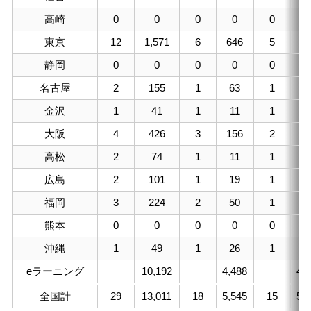
高崎
0
0
0
0
0
東京
12
1,571
6
646
5
6
静岡
0
0
0
0
0
名古屋
2
155
1
63
1
4
金沢
1
41
1
11
1
1
大阪
4
426
3
156
2
1
高松
2
74
1
11
1
1
広島
2
101
1
19
1
福岡
3
224
2
50
1
2
熊本
0
0
0
0
0
沖縄
1
49
1
26
1
1
eラーニング
10,192
4,488
4,
全国計
29
13,011
18
5,545
15
5,