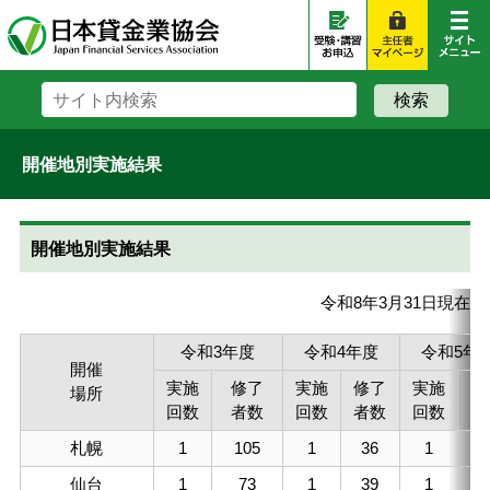
開催地別実施結果
開催地別実施結果
令和8年3月31日現在
令和3年度
令和4年度
令和5年
開催
実施
修了
実施
修了
実施
修
場所
回数
者数
回数
者数
回数
者
札幌
1
105
1
36
1
3
仙台
1
73
1
39
1
2