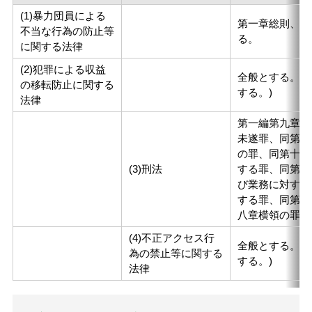
(1)暴力団員による
第一章総則、第
不当な行為の防止等
る。
に関する法律
(2)犯罪による収益
全般とする。(
の移転防止に関する
する。)
法律
第一編第九章犯
未遂罪、同第十
の罪、同第十八
(3)刑法
する罪、同第二
び業務に対する
する罪、同第三
八章横領の罪と
(4)不正アクセス行
全般とする。(
為の禁止等に関する
する。)
法律