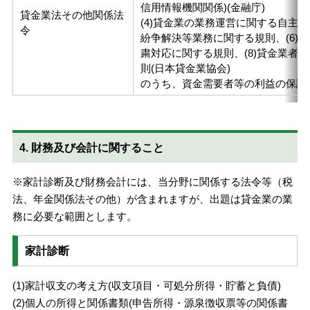
信用情報機関関係)(金融庁)
貸金業法その他関係法
(4)貸金業の業務運営に関する自主規
令
紛争解決等業務に関する規則、(6)同
粛対応に関する規則、(8)貸金業者
則(日本貸金業協会)
のうち、資金需要者等の利益の保護
4. 財務及び会計に関すること
※家計診断及び財務会計には、当分野に関係する法令等（税
法、年金関係法その他）が含まれますが、出題は貸金業の業
務に必要な範囲とします。
家計診断
(1)家計収支の考え方(収支項目・可処分所得・貯蓄と負債)
(2)個人の所得と関係書類(申告所得・源泉徴収票等の関係書