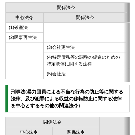
関係法令
中心法令
関係法令
(1)破産法
(2)民事再生法
全
(3)会社更生法
必
(4)特定債務等の調整の促進のための
特定調停に関する法律
(5)会社法
第
刑事法(暴力団員による不当な行為の防止等に関する
法律、及び犯罪による収益の移転防止に関する法律
を中心とするその他の関連法令)
関係法令
中心法令
関係法令