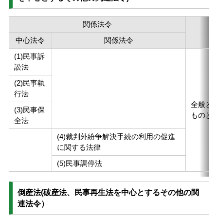
関係法令
中心法令
関係法令
(1)民事訴
訟法
(2)民事執
行法
全般と
(3)民事保
ものとす
全法
(4)裁判外紛争解決手続の利用の促進
に関する法律
(5)民事調停法
倒産法(破産法、民事再生法を中心とするその他の関
連法令）