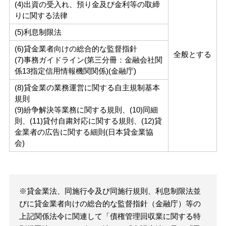
(4)出資の受入れ、預り金及び金利等の取締
りに関する法律
(5)利息制限法
(6)貸金業者向けの総合的な監督指針
全般とする
(7)事務ガイドライン(第三分冊：金融会社関
係13指定信用情報機関関係)(金融庁)
(8)貸金業の業務運営に関する自主規制基本
規則
(9)紛争解決等業務に関する規則、(10)同細
則、(11)貸付自粛対応に関する規則、(12)貸
金業者の広告に関する細則(日本貸金業協
会)
※貸金業法、同施行令及び同施行規則、利息制限法並
びに貸金業者向けの総合的な監督指針（金融庁）等の
上記関係法令に関連して「債権管理回収業に関する特