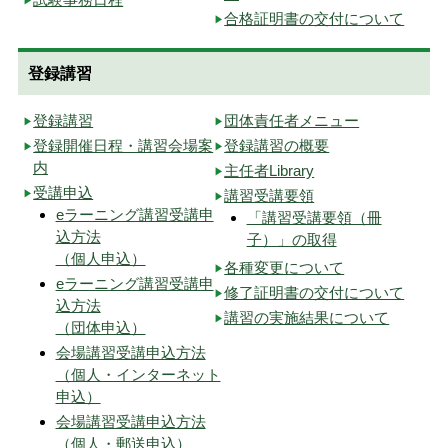
合格証明書の交付について
登録講習
登録講習
団体責任者メニュー
登録開催日程・講習会場案
登録講習の概要
内
主任者Library
受講申込
講習受講要領
eラーニング講習受講申
「講習受講要領（冊
込方法
子）」の取得
（個人申込）
各種変更について
eラーニング講習受講申
修了証明書の交付について
込方法
講習の実施結果について
（団体申込）
会場講習受講申込方法
（個人・インターネット
申込）
会場講習受講申込方法
（個人・郵送申込）