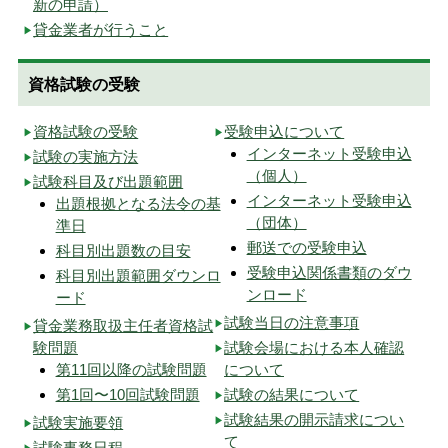
新の申請）
貸金業者が行うこと
資格試験の受験
資格試験の受験
受験申込について
インターネット受験申込
試験の実施方法
（個人）
試験科目及び出題範囲
インターネット受験申込
出題根拠となる法令の基
（団体）
準日
郵送での受験申込
科目別出題数の目安
受験申込関係書類のダウ
科目別出題範囲ダウンロ
ンロード
ード
試験当日の注意事項
貸金業務取扱主任者資格試
験問題
試験会場における本人確認
第11回以降の試験問題
について
第1回〜10回試験問題
試験の結果について
試験結果の開示請求につい
試験実施要領
て
試験事務日程