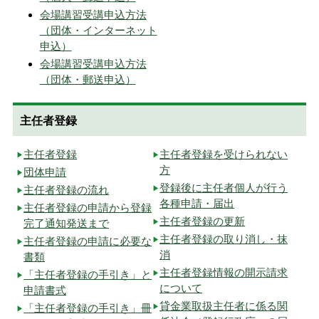
会場講習受講申込方法
（団体・インターネット
申込）
会場講習受講申込方法
（団体・郵送申込）
主任者登録
主任者登録
主任者登録を受けられない
方
団体申請
登録後に主任者個人が行う
主任者登録の流れ
各種申請・届出
主任者登録の申請から登録
主任者登録の更新
完了通知発送まで
主任者登録の取り消し・抹
主任者登録の申請に必要な
消
書類
主任者登録情報の開示請求
「主任者登録の手引き」と
について
申請書式
貸金業取扱主任者に係る関
「主任者登録の手引き」冊