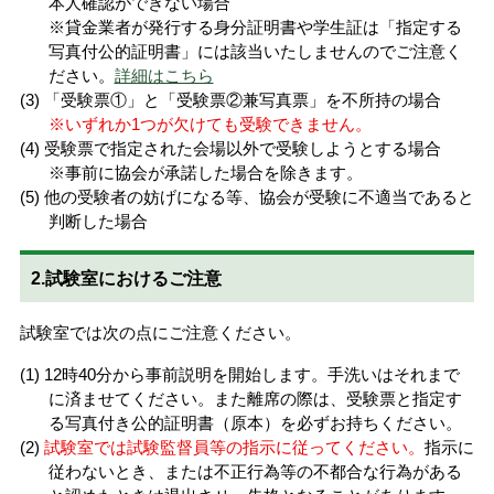
本人確認ができない場合
※貸金業者が発行する身分証明書や学生証は「指定する
写真付公的証明書」には該当いたしませんのでご注意く
ださい。
詳細はこちら
「受験票①」と「受験票②兼写真票」を不所持の場合
※いずれか1つが欠けても受験できません。
受験票で指定された会場以外で受験しようとする場合
※事前に協会が承諾した場合を除きます。
他の受験者の妨げになる等、協会が受験に不適当であると
判断した場合
2.試験室におけるご注意
試験室では次の点にご注意ください。
12時40分から事前説明を開始します。手洗いはそれまで
に済ませてください。また離席の際は、受験票と指定す
る写真付き公的証明書（原本）を必ずお持ちください。
試験室では試験監督員等の指示に従ってください。
指示に
従わないとき、または不正行為等の不都合な行為がある