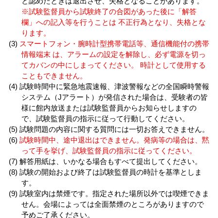
と認めたときは退出させ、失格となることがあります。
※試験監督員から試験終了の合図があった後に「解答
欄」への記入等を行うことは 不正行為となり、失格とな
ります。
スマートフォン・腕時計型携帯電話等、通信機能付の携帯
情報端末 は、アラームの設定を解除し、必ず電源を切っ
てカバンの中にしまってください。 時計として使用する
こともできません。
試験時間中に緊急地震速報、津波警報などの全国瞬時警報
システム（Jアラート）が発信された場合は、受験者の皆
様に館内放送または試験監督員からお知らせしますの
で、試験監督員の指示に従って行動してください。
試験問題の内容に関する質問には一切お答えできません。
試験時間中、途中退出はできません。発病等の場合は、黙
って手を挙げ、試験監督員の指示に従ってください。
解答用紙は、いかなる場合もすべて提出してください。
試験の開始および終了は試験監督員の時計を基準としま
す。
試験室内は禁煙です。指定された場所以外では喫煙できま
せん。会場によっては全面禁煙のところがありますので
予めご了承ください。