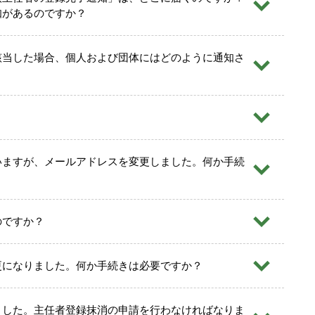
知があるのですか？
該当した場合、個人および団体にはどのように通知さ
共料金支払明細（発行日から３ヵ月以内のもの）で、登録申
確認できるものの写しをご準備ください。
「11、その他書類」の欄に「申立書」と「公共料金支払明細
いますが、メールアドレスを変更しました。何か手続
類と一緒にホッチキス留めしてください。
のですか？
更になりました。何か手続きは必要ですか？
、電話、電気、ガス、水道等の公共料金支払明細（発行日か
氏名および居所の住所が確認できるものの写しとともに、下
ました。主任者登録抹消の申請を行わなければなりま