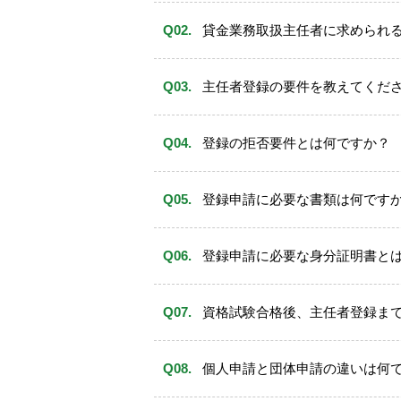
貸金業務取扱主任者に求められ
主任者登録の要件を教えてくだ
登録の拒否要件とは何ですか？
登録申請に必要な書類は何です
【参考】貸金業務取扱主任者に関して
登録を受けた主任者を所定の数（
登録申請に必要な身分証明書と
又は都道府県知事に届出すること
主任者が適切に指導、助言を行う
けた場合、役職員をして、主任者
資格試験合格後、主任者登録ま
資金需要者等から請求があった場
予見しがたい事由により法令で定
せるための必要な措置及び届出を
個人申請と団体申請の違いは何
営業所又は事務所ごとの従業者名