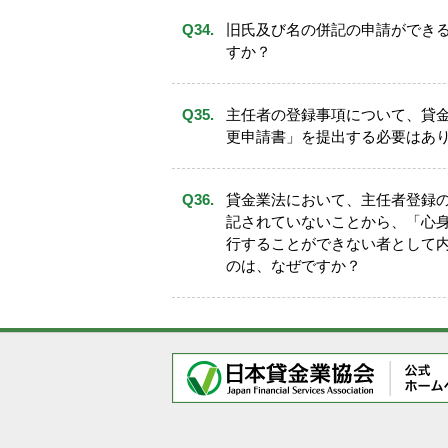
旧氏欄に旧氏が記載
インターネットで変更を行う
旧氏及び名の併記の申請ができ
すか？
郵送申請
（変更）
上図の「記入例」の申立書文言
主任者の登録事項について、貸
に代わる書面として別紙のとお
更申請書」を提出する必要はあ
「「申立書」を作成し、電話、
以内のもの）で、主任者の氏名
（2）に記載の受付窓口宛に送
貸金業法において、主任者登録
受理後、居所を変更し、その後
記されていないことから、「心
に発送いたします。
行することができない者として
（居所宛の郵便物の発送取り止
のは、なぜですか？
上図の「記入例」の申立書文言
いたします。」として、
「申立
ださい。
（※「申立書」以外の
受理後、居所を解消し、その後
住民票の住所宛に発送いたしま
居所宛の郵便物の発送を取り
後に、住所と異なる居所へ郵便
ください。