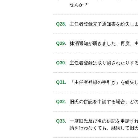
せんか？
主任者登録完了通知書を紛失し
申請の窓口が、登録申請時とは異
郵送時は、
封筒の表面に「申立書
※eラーニング講習を申込している
抹消通知が届きました、再度、
申立書類未着については、当協会
についてはお問合せ窓口へ連絡して
局に事実確認ができるように、必ず
協会本部および支部への
持参は一
主任者登録は取り消されたりす
居所登録後の「居所登録完了通知
ください。
「主任者登録の手引き」を紛失
インタ－ネット申請は、24時間受付
旧氏の併記を申請する場合、ど
せん。
インターネット申請
一度旧氏及び名の併記を申請す
「マイページ」から申請します
請を行わなくても、継続して旧
インターネット上で行う各種操
験・登録・講習」に掲載してい