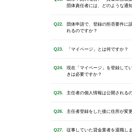
団体責任者には、どのような通
団体申請で、登録の拒否要件に
れるのですか？
「マイページ」とは何ですか？
電話、電気、ガス、水道等の公
請者の氏名および居所の住所が
登録申請書類チェックシートの
現在「マイページ」を登録して
の写し」と記入し、他の申請書
きは必要ですか？
主任者の個人情報は公開される
主任者登録をした後に住所が変
「申立書」を作成し
ら３ヵ月以内のもの）で、主任者の
記受付窓口宛に送付してください。
従事していた貸金業者を退職し