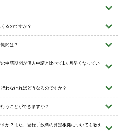
？
を含む）
定める数の主任者を配置しなかった場合は、監督上の処分
停止命令をうけることになりますので、貸金業者は主任者
にくるのですか？
確に行う必要があります。
請期間は？
新の申請期間が個人申請と比べて1ヵ月早くなってい
登録申請の手続きと全く同じです。
を行わなければどうなるのですか？
った場合は、必ず所定の手続きを行ってください。手続きが
で行うことができますか？
ですか？また、登録手数料の算定根拠についても教え