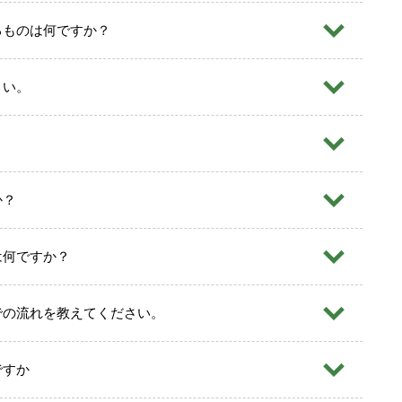
るものは何ですか？
さい。
か？
貸金業者が行うこと
法令で定める数以上）の設置をすることと管轄の財務局長
は何ですか？
ことができるよう必要な配慮（役職員が指導又は助言を受
が行う助言を尊重させ、指導に従わせる）を行うこと
での流れを教えてください。
合に主任者の氏名を開示すること
める主任者数を下回った場合、２週間以内に定めに適合さ
ではありません
行うこと
ですか
簿の備付けと10年間の保存（主任者であるか否かの別を明