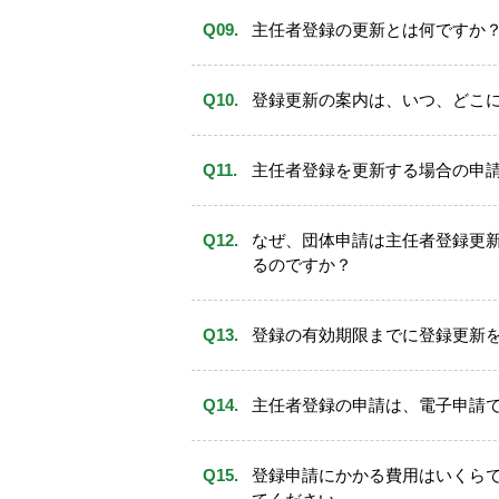
署名
記すること）
主任者登録の更新とは何ですか
貸付条件等の掲示（主任者の氏名
営業所又は事務所について、法令で
として、貸金業登録の取消し又は業務
登録更新の案内は、いつ、どこ
の設置状況とその有効期限の管理を正
主任者登録を更新する場合の申
なぜ、団体申請は主任者登録更
るのですか？
登録更新の申請手続きは、初回主任者
登録の有効期限までに登録更新
主任者の有効期間中に住所に変更があ
ない場合、当該ご案内が届きません。
主任者登録の申請は、電子申請
登録申請にかかる費用はいくら