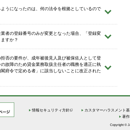
には、事前に「マイページ」登録が必要です。
るようになったのは、何の法令を根拠としているので
を「私は、既に申告している居所を変更しましたので、これ
金業者の登録番号のみが変更となった場合、「登録変
り、公共料金支払明細の写しを提出します。」として、
りますか？
旧氏欄に旧氏が記載
電気、ガス、水道等の公共料金支払明細（発行日から３ヵ月
および居所の住所が確認できるものの写しとともに、上記
付してください。
の拒否の要件が、成年被後見人及び被保佐人として登
の「主任者登録更新のご案内」等の案内は、変更後の居所宛
身の故障のため貸金業務取扱主任者の職務を適正に執
内閣府令で定める者」に該当しないことに改正された
め）
を「私は、既に申告している居所を解消しましたので、申告
書」を作成し、上記（2）に記載の受付窓口宛に送付してく
添付書類はありません。）
の「主任者登録更新のご案内」等の書類は、登録されている
す。
情報セキュリティ方針
カスタマーハラスメント基
止めた後、再度居所を申告する場合は（2）の「主任者登録
著作
物の発送を希望する場合」に記載されている手続きを行って
Copyright © Ja