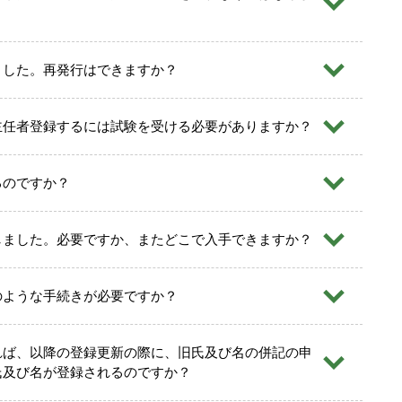
ました。再発行はできますか？
なりますのでご注意ください。
在中」と朱書きで明記
してください。
方で教材発送先住所の変更はマイページではできません。対応
主任者登録するには試験を受ける必要がありますか？
では一切責任を負えませんので、後日申請者本人が直接郵便
ください。
簡易書留
で郵送してください。
切受付けいたしません。
るのですか？
」等の通知はいたしません。登録状況はマイページでご確認
しました。必要ですか、またどこで入手できますか？
をしており、添付書類が不要で、書類郵送の費用もかかりま
のような手続きが必要ですか？
れば、以降の登録更新の際に、旧氏及び名の併記の申
。
氏及び名が登録されるのですか？
作については協会ホームページの「貸金業務取扱主任者 試
ますので、ご確認ください。