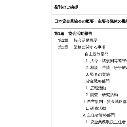
発刊のご挨拶
日本貸金業協会の概要・主要会議体の機
第1編 協会活動報告
第1章
協会活動概要
第2章
業務に関する事項
I. 自主規制部門
法令・諸規則等遵守
相談・苦情・紛争解
監査の実施
II. 貸金戦略部門
広報活動
調査・研究活動
III. 自主規制・貸金戦略
研修活動
IV. 主任者資格部門
貸金業務取扱主任者