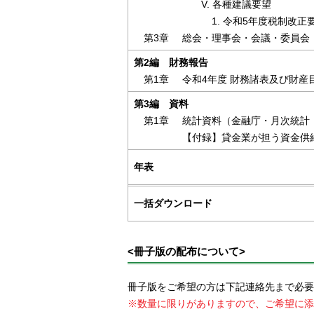
V. 各種建議要望
令和5年度税制改正
第3章
総会・理事会・会議・委員会
第2編 財務報告
第1章
令和4年度 財務諸表及び財産
第3編 資料
第1章
統計資料（金融庁・月次統計
【付録】貸金業が担う資金供
年表
一括ダウンロード
<冊子版の配布について>
冊子版をご希望の方は下記連絡先まで必要
数量に限りがありますので、ご希望に添