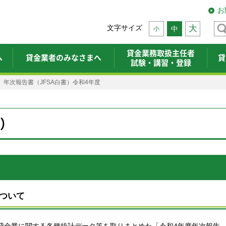
お
文字サイズ
大
中
小
貸金業務取扱主任者
へ
貸金業者のみなさまへ
貸
試験・講習・登録
年次報告書（JFSA白書）令和4年度
書）
ついて