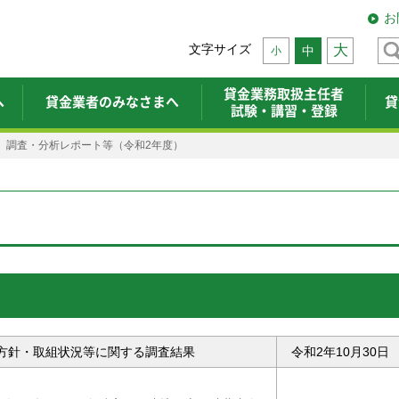
お
文字サイズ
大
中
小
貸金業務取扱主任者
へ
貸金業者のみなさまへ
貸
試験・講習・登録
】調査・分析レポート等（令和2年度）
方針・取組状況等に関する調査結果
令和2年10月30日