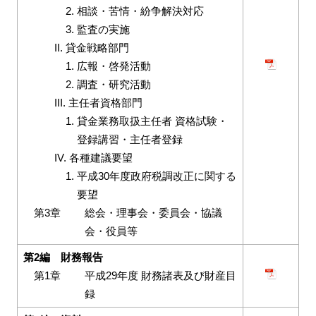
相談・苦情・紛争解決対応
監査の実施
II. 貸金戦略部門
広報・啓発活動
調査・研究活動
III. 主任者資格部門
貸金業務取扱主任者 資格試験・
登録講習・主任者登録
IV. 各種建議要望
平成30年度政府税調改正に関する
要望
第3章
総会・理事会・委員会・協議
会・役員等
第2編 財務報告
第1章
平成29年度 財務諸表及び財産目
録