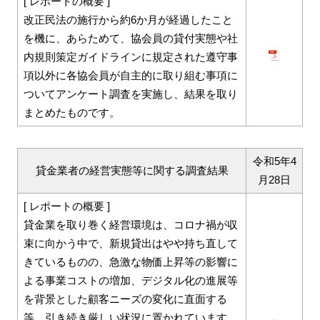
[ レポートの概要 ]
改正民法の施行から約6か月が経過したこと
を機に、あらためて、協会員の貸付実態や社
内規則策定ガイドラインに規定された遵守事
項以外に各協会員が自主的に取り組む事項に
ついてアンケート調査を実施し、結果を取り
まとめたものです。
令和5年4
貸金業者の経営実態等に関する調査結果
月28日
[ レポートの概要 ]
貸金業を取り巻く経営環境は、コロナ禍が収
束に向かう中で、新規貸出はやや持ち直して
きているものの、急激な物価上昇等の影響に
よる事業コストの増加、デジタル化の進展等
を背景とした顧客ニーズの変化に直面する
等、引き続き厳しい状況に置かれています。