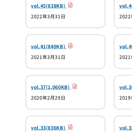
（PDF）
vol.45(838KB)
vol.
2022年3月31日
202
（PDF）
vol.41(840KB)
vol.
2021年3月31日
202
（PDF）
vol.37(1,060KB)
vol.
2020年2月29日
201
（PDF）
vol.33(836KB)
vol.