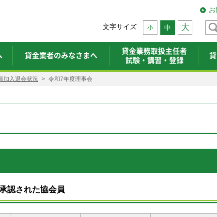
お
文字サイズ
大
中
小
貸金業務取扱主任者
へ
貸金業者のみなさまへ
貸
試験・講習・登録
員加入退会状況
令和7年度理事会
が承認された協会員